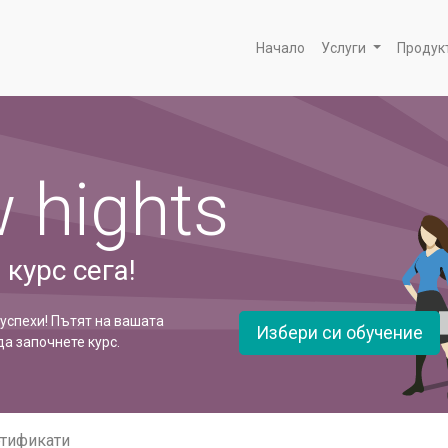
Начало
Услуги
Продук
 hights
курс сега!
 успехи! Пътят на вашата
Избери си обучение
да започнете курс.
тификати