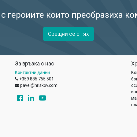
 с героиите които преобразиха ко
Срещни се с тях
За връзка с нас
Х
Контактни данни
Ко
+359 885 755 501
бо
pavel@hriskov.com
ос
ин
ма
пл