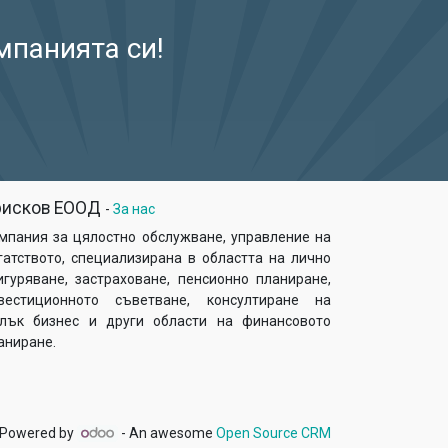
мпанията си!
рисков ЕООД
-
За нас
мпания за цялостно обслужване, управление на
гатството, специализирана в областта на лично
игуряване, застраховане, пенсионно планиране,
вестиционното съветване, консултиране на
лък бизнес и други области на финансовото
аниране.
Powered by
- An awesome
Open Source CRM