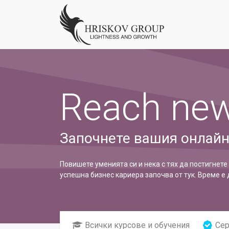
Reach new
Започнете вашия онлайн 
Повишете уменията си и нека с тях да постигнете
успешна бизнес кариера започва от тук. Време е 
Всички курсове и обучения
Сер