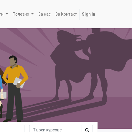
ти
Полезно
За нас
За Контакт
Sign in