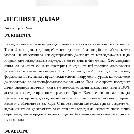
ЛЕСНИЯТ ДОЛАР
Автор: Трент Хам
ЗА КНИГАТА
Как един човек изчисти изцяло дълговете си и постигна живота на своите мечти.
Трент Хам се довел до потребителски дългове, бил нагърбен с работа, която
мразел... и му хрумнало как едновременно да избяга от тези задължения и да
изгради удовлетворяващата кариера, за която винаги бил мечтал. Хам споделил
опита си на сайта си и го превърнал в един от най-големите американски
уебсайтове за лично финансиране. Сега "Лесният долар" е вече достъпен и под
формата на книга, пълна с практически съвети, инструмени и уроци, които можете
да използвате, за да трансформирате вашия живот. Това не е просто поредният
личен финансов наръчник: книгата е невероятно мотивираща, практична и 100%
актуална според съвременната реалност. Трент Хам ще ви покаже как да
пренапишете правилата, създавайки по-здравословни взаимоотношения с парите,
както и с обичаните за вас хора. С негова помощ ще можете да се отървете от
задълженията си, да започнете да се движите напред и да изградите силно лично
обръщение, което предлага истинско щастие без значение на какво се случва с
икономиката.
ЗА АВТОРА