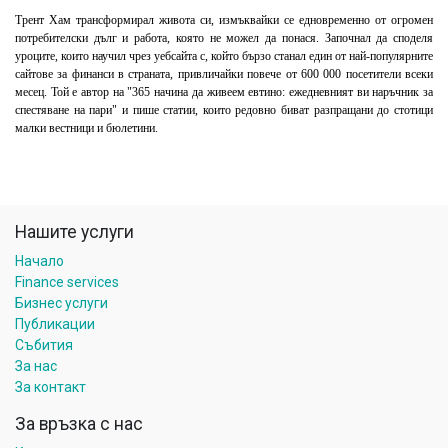
Трент Хам трансформирал живота си, измъквайки се едновременно от огромен
потребителски дълг и работа, която не можел да понася. Започнал да споделя
уроците, които научил чрез уебсайта с, който бързо станал един от най-популярните
сайтове за финанси в страната, привличайки повече от 600 000 посетители всеки
месец. Той е автор на "365 начина да живеем евтино: ежедневният ви наръчник за
спестяване на пари" и пише статии, които редовно биват разпращани до стотици
малки вестници и бюлетини.
Нашите услуги
Начало
Finance services
Бизнес услуги
Публикации
Събития
За нас
За контакт
За връзка с нас