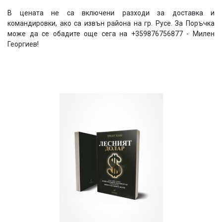
В цената не са включени разходи за доставка и
командировки, ако са извън района на гр. Русе. За Поръчка
може да се обадите още сега на +359876756877 - Милен
Георгиев!