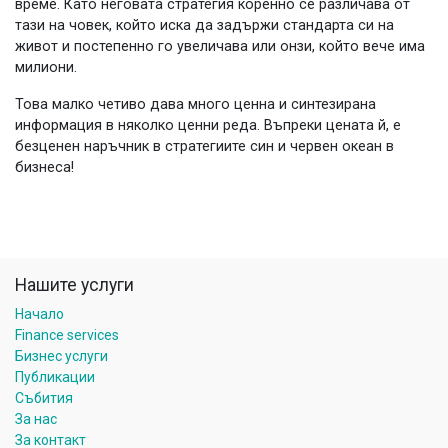
време. Като неговата стратегия коренно се различава от
тази на човек, който иска да задържи стандарта си на
живот и постепенно го увеличава или онзи, който вече има
милиони.
Това малко четиво дава много ценна и синтезирана
информация в няколко ценни реда. Въпреки цената й, е
безценен наръчник в стратегиите син и червен океан в
бизнеса!
Нашите услуги
Начало
Finance services
Бизнес услуги
Публикации
Събития
За нас
За контакт