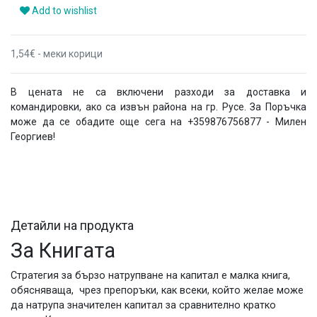
Add to wishlist
1,54€ - меки корици
В цената не са включени разходи за доставка и
командировки, ако са извън района на гр. Русе. За Поръчка
може да се обадите още сега на +359876756877 - Милен
Георгиев!
Детайли на продукта
За Книгата
Стратегия за бързо натрупване на капитал е малка книга,
обясняваща, чрез препоръки, как всеки, който желае може
да натрупа значителен капитал за сравнително кратко