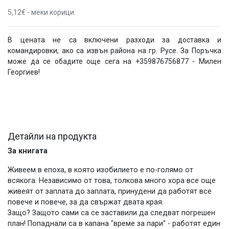
5,12€ - меки корици
В цената не са включени разходи за доставка и
командировки, ако са извън района на гр. Русе. За Поръчка
може да се обадите още сега на +359876756877 - Милен
Георгиев!
Детайли на продукта
За книгата
Живеем в епоха, в която изобилието е по-голямо от
всякога. Независимо от това, толкова много хора все още
живеят от заплата до заплата, принудени да работят все
повече и повече, за да свържат двата края.
Защо? Защото сами са се заставили да следват погрешен
план! Попаднали са в капана "време за пари" - работят един