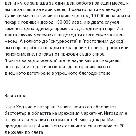
ден и им се заплаща за един ден, работят за един месец и
им се заплаща за един месец. Познато ли ти изглежда?
Дали си мияч на чинии с годишен доход 10 000 лева или си
лекар с годишен доход 100 000 лева, и в двата случая
заменяш една единица време за една единица пари. И в
двата случая месечният ти доход ти стига само за един
месец. А колкото до "сигурността" и "постоянния доход",
ако спреш работа поради съкращение, болест, травма или
пенсиониране, потокът от приходи също спира.
"Притча за водопровода" ще те научи как да създаваш
потоци, които да ти позволят да направиш скок от
днешното вегетиране в утрешното благоденствие!
За автора
Бърк Хеджис е автор на 7 книги, които са абсолютен
бестселър в областта на мрежовия маркетинг. Изградил е
от нулата компания на стойност 70 млн. долара. Има
продадени над 4 млн. копия от книгите си в повече от 20
държави по света.