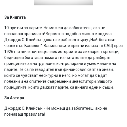
За Книгата
10 притчи за парите. Не можеш да забогатееш, ако не
познаваш правилата! Вероятно подобна мисъл е водела
Джордж С. Клейсън докато е работел върху „Най-богатият
човек във Вавилон“. Вавилонските притчи излизат в САЩ през
1926 г. и вече почти цял век историите за лихвари, търговци,
бедняци и богаташи помагат на читателите да разберат
принципите за натрупване, контролиране и умножаване на
парите. Те са пътеводител във финансовия свят за онези,
които се чувстват несигурни в него, но могат да бъдат
полезни и на опитните съвременни инвеститори. Защото
принципите, които движат парите, са винаги едни и същи.
За Автора
Джордж С. Клейсън - Не можеш да забогатееш, ако не
познаваш правилата!