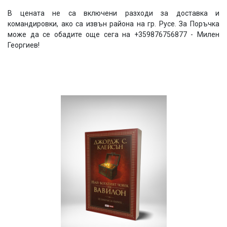
В цената не са включени разходи за доставка и
командировки, ако са извън района на гр. Русе. За Поръчка
може да се обадите още сега на +359876756877 - Милен
Георгиев!