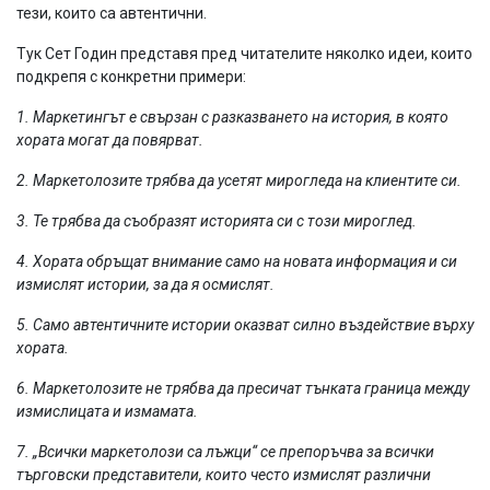
тези, които са автентични.
Тук Сет Годин представя пред читателите няколко идеи, които
подкрепя с конкретни примери:
1. Маркетингът е свързан с разказването на история, в която
хората могат да повярват.
2. Маркетолозите трябва да усетят мирогледа на клиентите си.
3. Те трябва да съобразят историята си с този мироглед.
4. Хората обръщат внимание само на новата информация и си
измислят истории, за да я осмислят.
5. Само автентичните истории оказват силно въздействие върху
хората.
6. Маркетолозите не трябва да пресичат тънката граница между
измислицата и измамата.
7. „Всички маркетолози са лъжци“ се препоръчва за всички
търговски представители, които често измислят различни