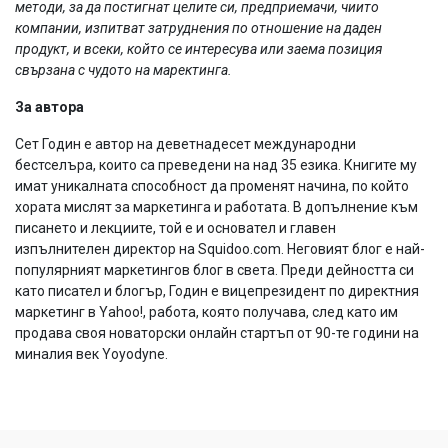
методи, за да постигнат целите си, предприемачи, чиито
компании, изпитват затруднения по отношение на даден
продукт, и всеки, който се интересува или заема позиция
свързана с чудото на маректинга.
За автора
Сет Годин е автор на деветнадесет международни
бестселъра, които са преведени на над 35 езика. Книгите му
имат уникалната способност да променят начина, по който
хората мислят за маркетинга и работата. В допълнение към
писането и лекциите, той е и основател и главен
изпълнителен директор на Squidoo.com. Неговият блог е най-
популярният маркетингов блог в света. Преди дейността си
като писател и блогър, Годин е вицепрезидент по директния
маркетинг в Yahoo!, работа, която получава, след като им
продава своя новаторски онлайн стартъп от 90-те години на
миналия век Yoyodyne.