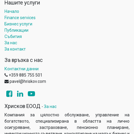
Нашите услуги
Начало
Finance services
Бизнес услуги
Публикации
Събития
За нас
За контакт
За връзка с нас
Контактни данни
+359 885 755 501
pavel@hriskov.com
Хрисков ЕООД
-
За нас
Компания за цялостно обслужване, управление на
богатството, специализирана в областта на лично
осигуряване, застраховане, пенсионно планиране,
инвестиционното съветване, консултиране на малък бизнес и