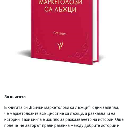
За книгата
В книгата си „Всички маркетолози са лъжци“ Годин заявява,
че маркетолозите всъщност не са лъжци, а разказвачи на
истории. Тази книга е изцяло за разказването на истории. Още
повече че авторът прави разлика между добрите истории и