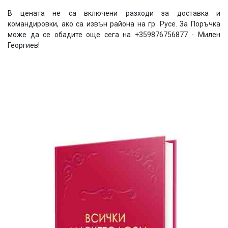
В цената не са включени разходи за доставка и
командировки, ако са извън района на гр. Русе. За Поръчка
може да се обадите още сега на +359876756877 - Милен
Георгиев!