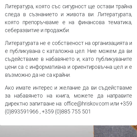
Литература, която със сигурност ще остави трайна
следа в съзнанието и живота ви. Литературата,
която препоръчваме е на финансова тематика,
себеразвитие и продажби.
Литературата не е собственост на организацията и
е публикувана с каталожна цел. Ние можем да ви
съдействаме в набавянето и, като публикуваните
цени са с информативна и ориентировъчна цел и е
възможно да не са крайни.
Ако имате интерес и желание да ви съдействаме
за набавянето на книга, можете да направите
директно запитване на: office@hriskov.com или +359
(0)893591966 , +359 (0)885 755 501