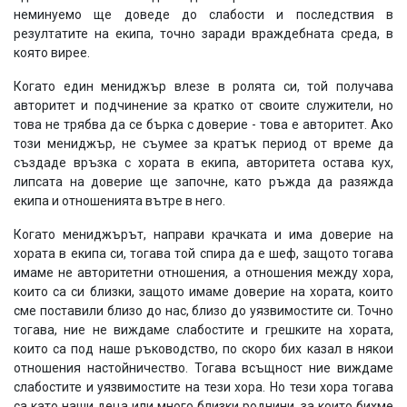
неминуемо ще доведе до слабости и последствия в
резултатите на екипа, точно заради враждебната среда, в
която вирее.
Когато един мениджър влезе в ролята си, той получава
авторитет и подчинение за кратко от своите служители, но
това не трябва да се бърка с доверие - това е авторитет. Ако
този мениджър, не съумее за кратък период от време да
създаде връзка с хората в екипа, авторитета остава кух,
липсата на доверие ще започне, като ръжда да разяжда
екипа и отношенията вътре в него.
Когато мениджърът, направи крачката и има доверие на
хората в екипа си, тогава той спира да е шеф, защото тогава
имаме не авторитетни отношения, а отношения между хора,
които са си близки, защото имаме доверие на хората, които
сме поставили близо до нас, близо до уязвимостите си. Точно
тогава, ние не виждаме слабостите и грешките на хората,
които са под наше ръководство, по скоро бих казал в някои
отношения настойничество. Тогава всъщност ние виждаме
слабостите и уязвимостите на тези хора. Но тези хора тогава
са като наши деца или много близки роднини, за които бихме