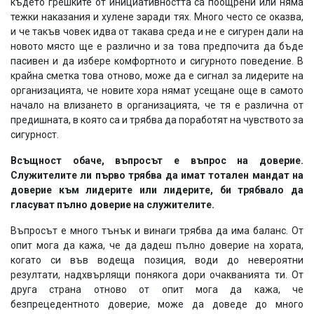
където грешките от инициативността са поощрени или няма
тежки наказания и хулене заради тях. Много често се оказва,
и че такъв човек идва от такава среда и не е сигурен дали на
новото място ще е различно и за това предпочита да бъде
пасивен и да избере комфортното и сигурното поведение. В
крайна сметка това отново, може да е сигнал за лидерите на
организацията, че новите хора нямат усещане още в самото
начало на влизането в организацията, че тя е различна от
предишната, в която са и трябва да поработят на чувството за
сигурност.
Всъщност обаче, въпросът е въпрос на доверие.
Служителите ли първо трябва да имат тотален мандат на
доверие към лидерите или лидерите, би трябвало да
гласуват пълно доверие на служителите.
Въпросът е много тънък и винаги трябва да има баланс. От
опит мога да кажа, че да дадеш пълно доверие на хората,
когато си във водеща позиция, води до невероятни
резултати, надхвърлящи понякога дори очакванията ти. От
друга страна отново от опит мога да кажа, че
безпрецедентното доверие, може да доведе до много