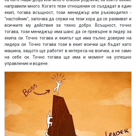
направили много. Когато тези отношения се създадат в един
екип, тогава всъщност, този мениджър или ръководител -
"настойник", започва да служи на тези хора да се развиват и
всичките му действия за тяхно добро. Всъщност, точно
тогава, този мениджър има шанс да се превърне в лидер за
екипа си. Точно тогава и екипът ще има пълно доверие на
лидера си. Точно тогава този в екип всички ще бъдат като
машина, защото ще работят в интереса на всички, а не само
на себе си. Точно тогава ще има и момент на успешно
управление и водене.