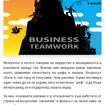
Интересно е когато говорим за лидерство и мениджмънта и
разликите между тях. Всички сме виждали разни картинки,
които сравняват качествата на шефа и лидера. Въпросът
обаче е, как така се получават тези разлики. Какво мотивира
един човек да не се държи, като егоистичен "шеф", а да бъде
интересуващ се и подкрепящ хората лидер..
За мен основната разлика е в отношението към работата от
страна на въпросния "началник" и фокусът на лично ниво не