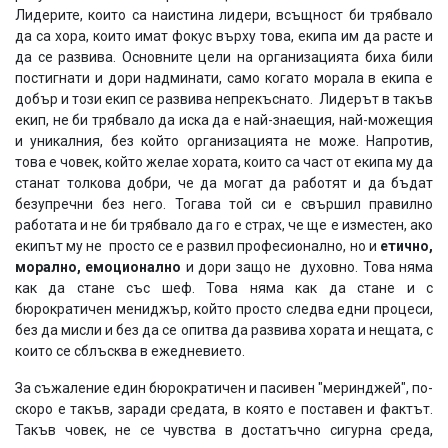
Лидерите, които са наистина лидери, всъщност би трябвало
да са хора, които имат фокус върху това, екипа им да расте и
да се развива. Основните цели на организацията биха били
постигнати и дори надминати, само когато морала в екипа е
добър и този екип се развива непрекъснато. Лидерът в такъв
екип, не би трябвало да иска да е най-знаещия, най-можещия
и уникалния, без който организацията не може. Напротив,
това е човек, който желае хората, които са част от екипа му да
станат толкова добри, че да могат да работят и да бъдат
безупречни без него. Тогава той си е свършил правилно
работата и не би трябвало да го е страх, че ще е изместен, ако
екипът му не просто се е развил професионално, но и
етично,
морално, емоционално
и дори защо не духовно. Това няма
как да стане със шеф. Това няма как да стане и с
бюрократичен мениджър, който просто следва едни процеси,
без да мисли и без да се опитва да развива хората и нещата, с
които се сблъсква в ежедневието.
За съжаление един бюрократичен и пасивен "меринджей", по-
скоро е такъв, заради средата, в която е поставен и фактът.
Такъв човек, не се чувства в достатъчно сигурна среда,