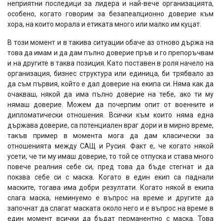
неприятни последици за лидера и най-вече организацията,
особено, когато говорим за безапеалционно доверие към
хора, на които морала и етиката много или малко им куцат.
В този момент и в такива ситуации обаче аз отново държа на
това да имам и да дам пълно доверие пръв и го препоръчвам
и на другите в таква позиция. Като поставен в роля начело на
организация, бизнес структура или единица, би трябвало аз
да съм първия, който е дал доверие на екипа си. Няма как да
очакваш, някой да има пълно доверие на тебе, ако ти му
нямаш доверие. Можем да почерпим опит от военните и
дипломатически отношения. Всички към които няма една
държава доверие, са потенциален враг дори и в мирно време,
такъв пример в момента мога да дам класически за
отношенията между САЩ и Русия. Факт е, че когато някой
усети, че ти му имаш доверие, то той се отпуска и става много
повече реалния себе си, пред това да бъде стегнат и да
покзва себе си с маска. Когато в един екип са паднали
маските, тогава има добри резултати. Когато някой в екипа
слага маска, неминуемо е въпрос на време и другите да
започнат да слагат маската около него и е въпрос на време в
един момент всички да бъдат перманентно с маска. Това