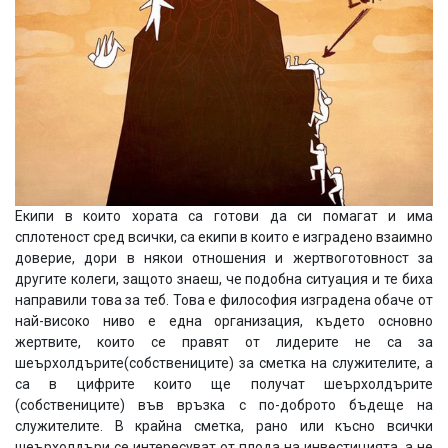
Екипи в които хората са готови да си помагат и има
сплотеност сред всички, са екипи в които е изградено взаимно
доверие, дори в някои отношения и жертвоготовност за
другите колеги, защото знаеш, че подобна ситуация и те биха
направили това за теб. Това е философия изградена обаче от
най-високо ниво е една организация, където основно
жертвите, които се правят от лидерите не са за
шеърхолдърите(собствениците) за сметка на служителите, а
са в цифрите които ще получат шеърхолдърите
(собствениците) във връзка с по-доброто бъдеще на
служителите. В крайна сметка, рано или късно всички
шеърхолдъри се интересуват от плода на инвестицията, а не