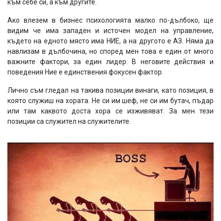
към себе си, а към другите.
Ако влезем в бизнес психологията малко по-дълбоко, ще
видим че има западен и источен модел на управление,
където на едното място има НИЕ, а на другото е АЗ. Няма да
навлизам в дълбочина, но според мен това е един от много
важните фактори, за един лидер. В неговите действия и
поведения Ние е единствения фокусен фактор.
Лично съм гледал на такива позиции винаги, като позиция, в
която служиш на хората. Не си им шеф, не си им бутач, пъдар
или там каквото доста хора се изживяват. За мен тези
позиции са служител на служителите.