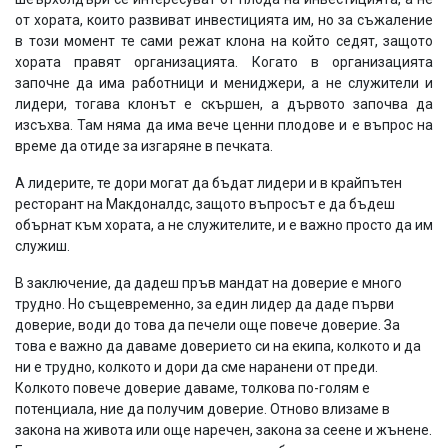
от хората, които развиват инвестицията им, но за съжаление
в този момент те сами режат клона на който седят, защото
хората правят организацията. Когато в организацията
започне да има работници и мениджери, а не служители и
лидери, тогава клонът е скършен, а дървото започва да
изсъхва. Там няма да има вече ценни плодове и е въпрос на
време да отиде за изгаряне в печката.
А лидерите, те дори могат да бъдат лидери и в крайпътен
ресторант на Макдоналдс, защото въпросът е да бъдеш
обърнат към хората, а не служителите, и е важно просто да им
служиш.
В заключение, да дадеш пръв мандат на доверие е много
трудно. Но същевременно, за един лидер да даде първи
доверие, води до това да печели още повече доверие. За
това е важно да даваме доверието си на екипа, колкото и да
ни е трудно, колкото и дори да сме наранени от преди.
Колкото повече доверие даваме, толкова по-голям е
потенциала, ние да получим доверие. Отново влизаме в
закона на живота или още наречен, закона за сеене и жънене.